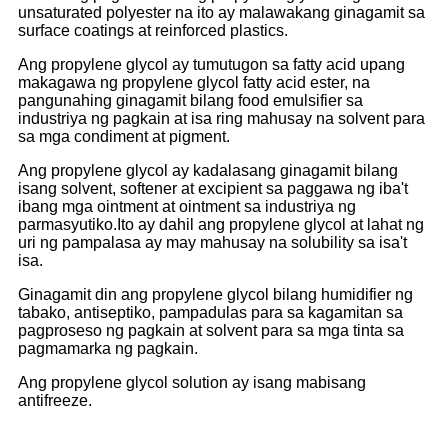
unsaturated polyester na ito ay malawakang ginagamit sa
surface coatings at reinforced plastics.
Ang propylene glycol ay tumutugon sa fatty acid upang
makagawa ng propylene glycol fatty acid ester, na
pangunahing ginagamit bilang food emulsifier sa
industriya ng pagkain at isa ring mahusay na solvent para
sa mga condiment at pigment.
Ang propylene glycol ay kadalasang ginagamit bilang
isang solvent, softener at excipient sa paggawa ng iba't
ibang mga ointment at ointment sa industriya ng
parmasyutiko.Ito ay dahil ang propylene glycol at lahat ng
uri ng pampalasa ay may mahusay na solubility sa isa't
isa.
Ginagamit din ang propylene glycol bilang humidifier ng
tabako, antiseptiko, pampadulas para sa kagamitan sa
pagproseso ng pagkain at solvent para sa mga tinta sa
pagmamarka ng pagkain.
Ang propylene glycol solution ay isang mabisang
antifreeze.