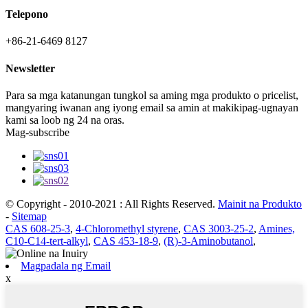
Telepono
+86-21-6469 8127
Newsletter
Para sa mga katanungan tungkol sa aming mga produkto o pricelist,
mangyaring iwanan ang iyong email sa amin at makikipag-ugnayan
kami sa loob ng 24 na oras.
Mag-subscribe
© Copyright - 2010-2021 : All Rights Reserved.
Mainit na Produkto
-
Sitemap
CAS 608-25-3
,
4-Chloromethyl styrene
,
CAS 3003-25-2
,
Amines,
C10-C14-tert-alkyl
,
CAS 453-18-9
,
(R)-3-Aminobutanol
,
Magpadala ng Email
x