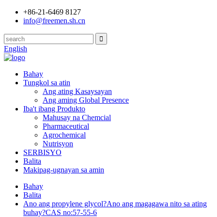
+86-21-6469 8127
info@freemen.sh.cn
English
Bahay
Tungkol sa atin
Ang ating Kasaysayan
Ang aming Global Presence
Iba't ibang Produkto
Mahusay na Chemcial
Pharmaceutical
Agrochemical
Nutrisyon
SERBISYO
Balita
Makipag-ugnayan sa amin
Bahay
Balita
Ano ang propylene glycol?Ano ang magagawa nito sa ating
buhay?CAS no:57-55-6