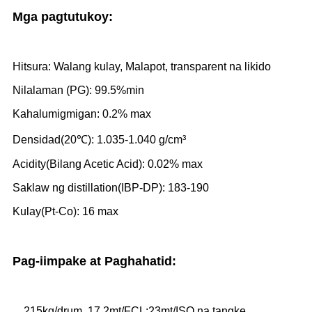
Mga pagtutukoy:
Hitsura: Walang kulay, Malapot, transparent na likido
Nilalaman (PG): 99.5%min
Kahalumigmigan: 0.2% max
Densidad(20℃): 1.035-1.040 g/cm³
Acidity(Bilang Acetic Acid): 0.02% max
Saklaw ng distillation(IBP-DP): 183-190
Kulay(Pt-Co): 16 max
Pag-iimpake at Paghahatid
:
215kg/drum, 17.2mt/FCL;23mt/ISO na tangke