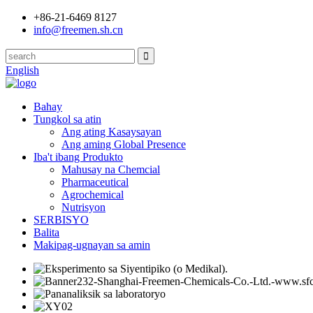
+86-21-6469 8127
info@freemen.sh.cn
English
Bahay
Tungkol sa atin
Ang ating Kasaysayan
Ang aming Global Presence
Iba't ibang Produkto
Mahusay na Chemcial
Pharmaceutical
Agrochemical
Nutrisyon
SERBISYO
Balita
Makipag-ugnayan sa amin