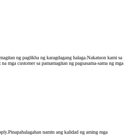
magitan ng paglikha ng karagdagang halaga.Nakatuon kami sa
et na mga customer sa pamamagitan ng pagsasama-sama ng mga
pply.Pinapahalagahan namin ang kalidad ng aming mga