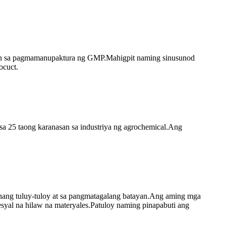
ayan sa pagmamanupaktura ng GMP.Mahigpit naming sinusunod
ocuct.
sa 25 taong karanasan sa industriya ng agrochemical.Ang
nang tuluy-tuloy at sa pangmatagalang batayan.Ang aming mga
esyal na hilaw na materyales.Patuloy naming pinapabuti ang