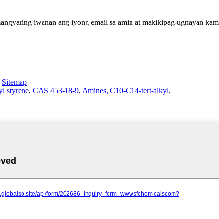
mangyaring iwanan ang iyong email sa amin at makikipag-ugnayan kami 
-
Sitemap
l styrene
,
CAS 453-18-9
,
Amines, C10-C14-tert-alkyl
,