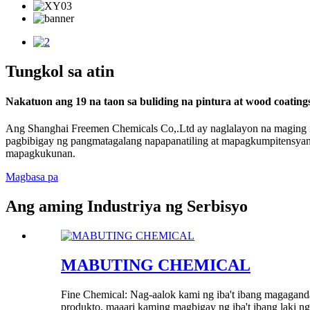
Tungkol sa atin
Nakatuon ang 19 na taon sa buliding na pintura at wood coating
Ang Shanghai Freemen Chemicals Co,.Ltd ay naglalayon na maging i
pagbibigay ng pangmatagalang napapanatiling at mapagkumpitensya
mapagkukunan.
Magbasa pa
Ang aming Industriya ng Serbisyo
MABUTING CHEMICAL
Fine Chemical: Nag-aalok kami ng iba't ibang magagan
produkto, maaari kaming magbigay ng iba't ibang laki 