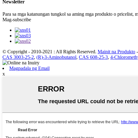
Newsletter
Para sa mga katanungan tungkol sa aming mga produkto o pricelist, 
Mag-subscribe
© Copyright - 2010-2021 : All Rights Reserved.
Mainit na Produkto
CAS 3003-25-2
,
(R)-3-Aminobutanol
,
CAS 608-25-3
,
4-Chloromethy
Magpadala ng Email
x