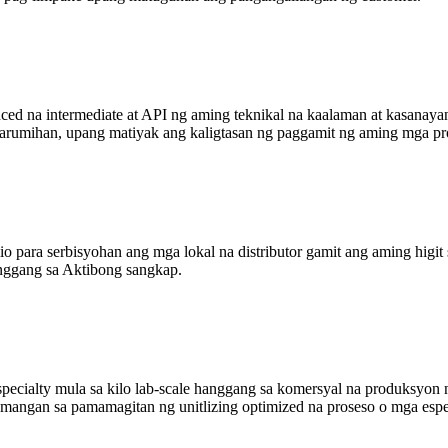
nced na intermediate at API ng aming teknikal na kaalaman at kasan
karumihan, upang matiyak ang kaligtasan ng paggamit ng aming mga pr
 para serbisyohan ang mga lokal na distributor gamit ang aming higit 
nggang sa Aktibong sangkap.
cialty mula sa kilo lab-scale hanggang sa komersyal na produksyon 
lamangan sa pamamagitan ng unitlizing optimized na proseso o mga esp