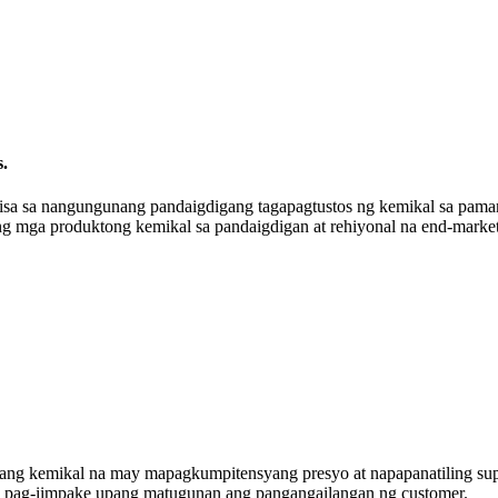
s.
sa sa nangungunang pandaigdigang tagapagtustos ng kemikal sa pama
ng mga produktong kemikal sa pandaigdigan at rehiyonal na end-mark
dang kemikal na may mapagkumpitensyang presyo at napapanatiling su
ng pag-iimpake upang matugunan ang pangangailangan ng customer.